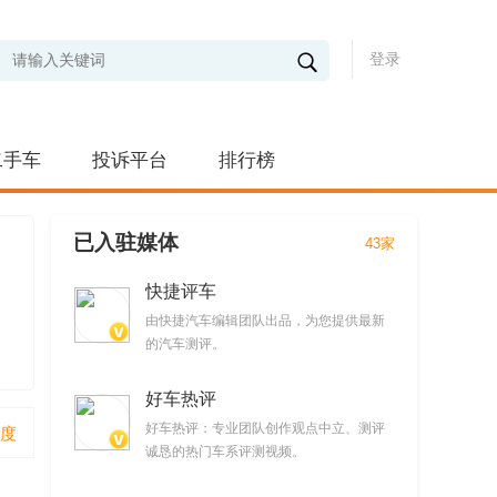
登录
二手车
投诉平台
排行榜
已入驻媒体
43家
快捷评车
由快捷汽车编辑团队出品，为您提供最新
的汽车测评。
好车热评
好车热评：专业团队创作观点中立、测评
度
诚恳的热门车系评测视频。