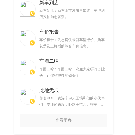
新车到店
新车到店：新车上市发布早知道，车型到
店实拍为您答疑。
车价报告
车价报告：为您提供最新车型报价、购车
花费及上牌后的综合车价信息。
车圈二哈
车圈二哈：车圈二哈，欢迎大家!买车别上
头，让你省更多的钱买车。
此地无垠
著名KOL、资深车评人王垠和他的小伙伴
们，专业的态度，野路子范儿。聊车，但
不仅仅聊车。提供时下最新汽车产品试驾
视频
查看更多