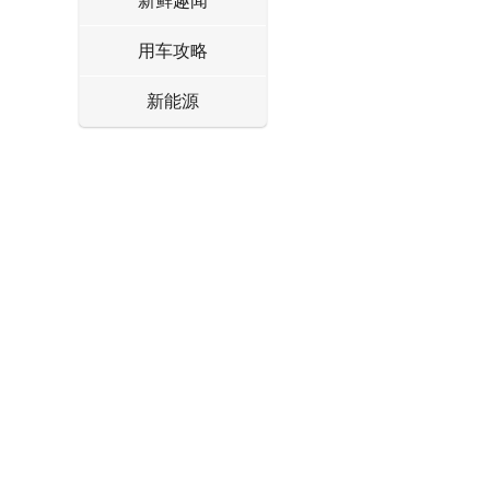
新鲜趣闻
用车攻略
新能源