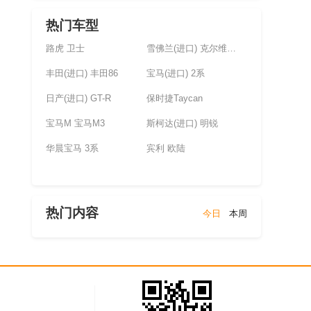
热门车型
路虎 卫士
雪佛兰(进口) 克尔维特(未上市)
丰田(进口) 丰田86
宝马(进口) 2系
日产(进口) GT-R
保时捷Taycan
宝马M 宝马M3
斯柯达(进口) 明锐
华晨宝马 3系
宾利 欧陆
热门内容
今日
本周